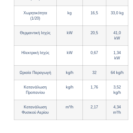
Χωρητικότητα
kg
16,5
33,0 kg
(1/20)
Θερμαντική Ισχύς
kW
20,5
41,0
kW
Ηλεκτρική Ισχύς
kW
0,67
1,34
kW
Ωριαία Παραγωγή
kg/h
32
64 kg/h
Κατανάλωση
kg/h
1,76
3,52
Προπανίου
kg/h
Κατανάλωση
m³/h
2,17
4,34
Φυσικού Αερίου
m³/h