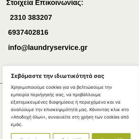
Στοιχεία Επικοινωνίας:
2310 383207
6937402816
info@laundryservice.gr
Σεβόμαστε την ιδιωτικότητά σας
Χρησιμοποιούμε cookies για να βελτιώσουμε την
εμπειρία περιήγησής σας, να προβάλλουμε
©Copyright 2025 | Created by
Πολιτική
εξατομικευμένες διαφημίσεις ή περιεχόμενο και να
Απορρήτου
1mdigital.gr
αναλύουμε την επισκεψιμότητά μας. Κάνοντας κλικ στο
«Αποδοχή όλων», συναινείτε στη χρήση των cookies από
Όροι Χρήσης
εμάς.