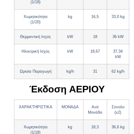
(1/18)
Χωρητικότητα
kg
16,5
33,0 kg
(1/20)
Θερμαντική Ισχύς
kW
18
36 kW
Ηλεκτρική Ισχύς
kW
18,67
37,34
kW
Ωριαία Παραγωγή
kg/h
31
62 kg/h
Έκδοση ΑΕΡΙΟΥ
ΧΑΡΑΚΤΗΡΙΣΤΙΚΑ
ΜΟΝΑΔΑ
Ανά
Σύνολο
Μονάδα
(x2)
Χωρητικότητα
kg
18,3
36,6 kg
(1/18)