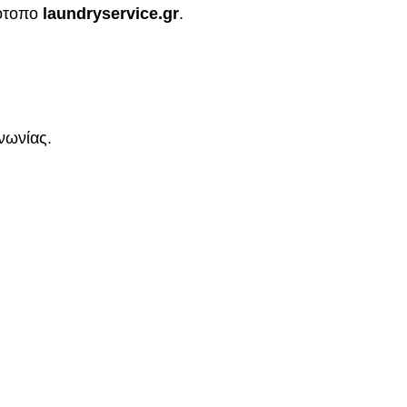
τότοπο
laundryservice
.gr
.
νωνίας.