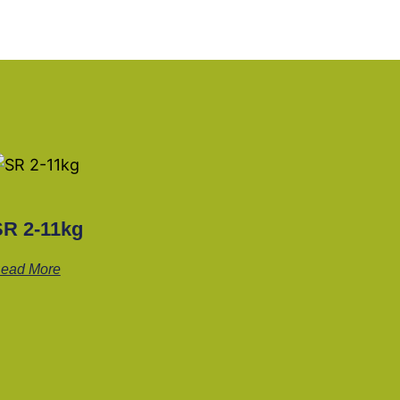
SR 2-11kg
ead More