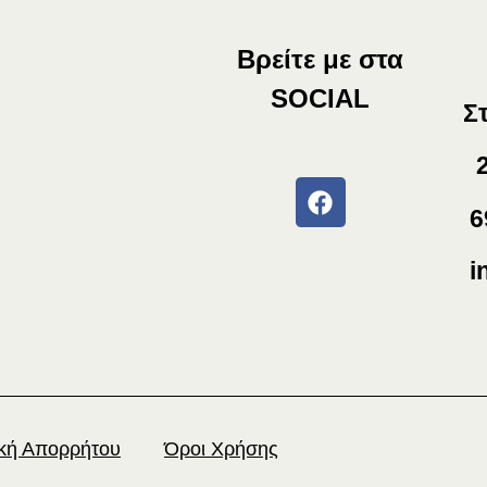
Βρείτε με στα
SOCIAL
Σ
2
6
i
ική Απορρήτου
Όροι Χρήσης