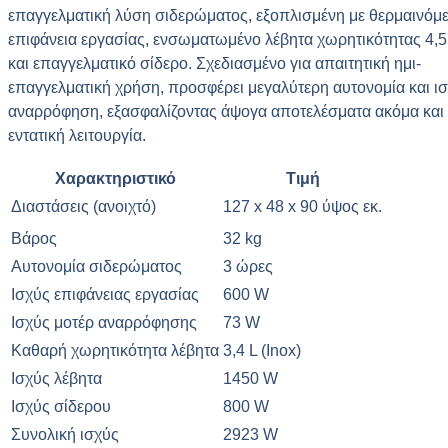
επαγγελματική λύση σιδερώματος, εξοπλισμένη με θερμαινόμ
επιφάνεια εργασίας, ενσωματωμένο λέβητα χωρητικότητας 4,5
και επαγγελματικό σίδερο. Σχεδιασμένο για απαιτητική ημι-
επαγγελματική χρήση, προσφέρει μεγαλύτερη αυτονομία και ι
αναρρόφηση, εξασφαλίζοντας άψογα αποτελέσματα ακόμα και
εντατική λειτουργία.
Χαρακτηριστικό
Τιμή
Διαστάσεις (ανοιχτό)
127 x 48 x 90 ύψος εκ.
Βάρος
32 kg
Αυτονομία σιδερώματος
3 ώρες
Ισχύς επιφάνειας εργασίας
600 W
Ισχύς μοτέρ αναρρόφησης
73 W
Καθαρή χωρητικότητα λέβητα
3,4 L (Inox)
Ισχύς λέβητα
1450 W
Ισχύς σίδερου
800 W
Συνολική ισχύς
2923 W