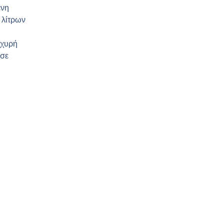
ενη
 λίτρων
σχυρή
 σε