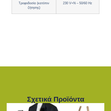
Τροφοδοσία (κατόπιν
230 V+N – 50/60 Hz
ζήτησης)
Σχετικά Προϊόντα