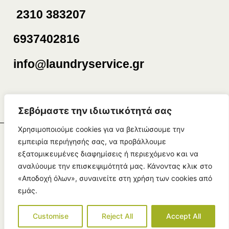
2310 383207
6937402816
info@laundryservice.gr
Σεβόμαστε την ιδιωτικότητά σας
Χρησιμοποιούμε cookies για να βελτιώσουμε την
εμπειρία περιήγησής σας, να προβάλλουμε
©Copyright 2025 | Created by
Πολιτική
εξατομικευμένες διαφημίσεις ή περιεχόμενο και να
Απορρήτου
1mdigital.gr
αναλύουμε την επισκεψιμότητά μας. Κάνοντας κλικ στο
«Αποδοχή όλων», συναινείτε στη χρήση των cookies από
Όροι Χρήσης
εμάς.
Customise
Reject All
Accept All