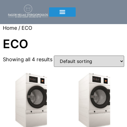
Home
/ ECO
ECO
Showing all 4 results