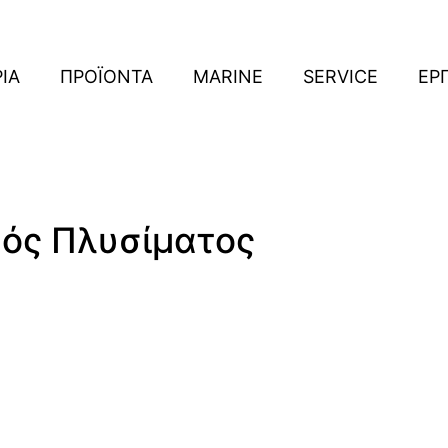
ΡΙΑ
ΠΡΟΪΟΝΤΑ
MARINE
SERVICE
ΕΡ
μός Πλυσίματος